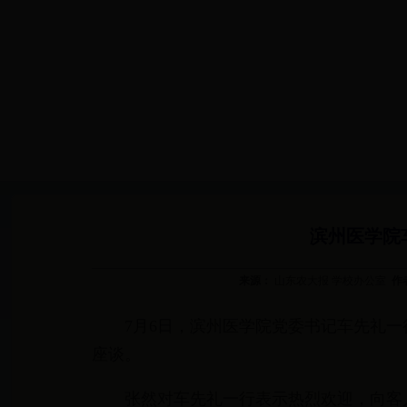
网站首页
校区简介
机构设置
滨州医学院
来源：
山东农大报 学校办公室
作
7月6日，滨州医学院党委书记车先礼
座谈。
张然对车先礼一行表示热烈欢迎，向客