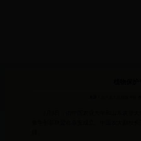
网站首页
校区简介
机构设置
植物保护
来源：
山东农大报 植保学院
7月8日，由中国农业大学和山东农业
教学创新联盟在泰安成立。中国农大副校长
牌。