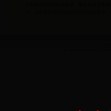
大学植物科技学院罗朝喜、南京农业大学植
武、山东农业大学植物保护学院刘会香等，
Copyrig
鲁ICP备05002369号 | 版权所有
©
山东